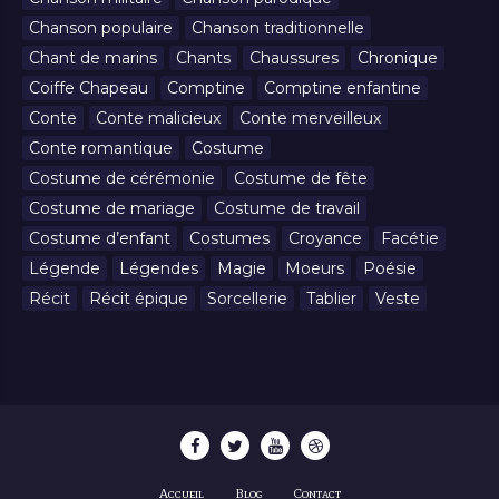
Chanson populaire
Chanson traditionnelle
Chant de marins
Chants
Chaussures
Chronique
Coiffe Chapeau
Comptine
Comptine enfantine
Conte
Conte malicieux
Conte merveilleux
Conte romantique
Costume
Costume de cérémonie
Costume de fête
Costume de mariage
Costume de travail
Costume d’enfant
Costumes
Croyance
Facétie
Légende
Légendes
Magie
Moeurs
Poésie
Récit
Récit épique
Sorcellerie
Tablier
Veste
Accueil
Blog
Contact