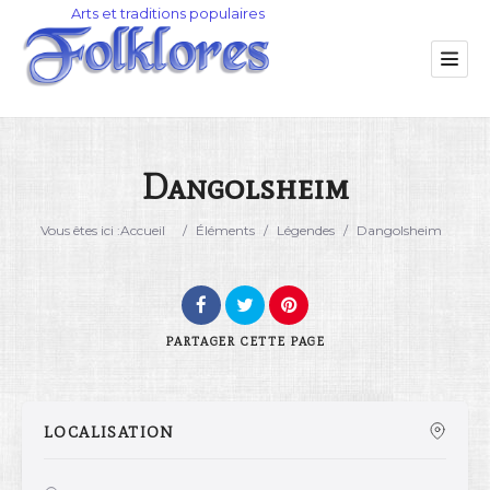
Dangolsheim
Catégorie
Vous êtes ici :
Accueil
/
Éléments
/
Légendes
/
Dangolsheim
Lieu
PARTAGER
CETTE PAGE
LOCALISATION
Rechercher