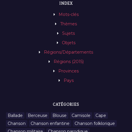
INDEX
Mots-clés
Thèmes
Sujets
Objets
Régions/Départements
Régions (2015)
Provinces
Pays
CATÉGORIES
Ballade
Berceuse
Blouse
Camisole
Cape
Chanson
Chanson enfantine
Chanson folklorique
Chanson militaire
Chanson parodique