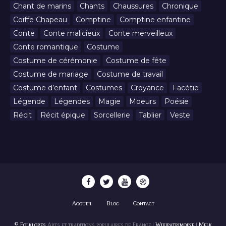
Chant de marins
Chants
Chaussures
Chronique
Coiffe Chapeau
Comptine
Comptine enfantine
Conte
Conte malicieux
Conte merveilleux
Conte romantique
Costume
Costume de cérémonie
Costume de fête
Costume de mariage
Costume de travail
Costume d’enfant
Costumes
Croyance
Facétie
Légende
Légendes
Magie
Moeurs
Poésie
Récit
Récit épique
Sorcellerie
Tablier
Veste
Accueil
Blog
Contact
© Folklores
Arts et traditions populaires de France |
Wikipatrimoine
|
Melk