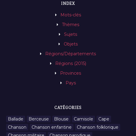
INDEX
Mots-clés
Thèmes
Sujets
Objets
Régions/Départements
Régions (2015)
Provinces
Pays
CATÉGORIES
Ballade
Berceuse
Blouse
Camisole
Cape
Chanson
Chanson enfantine
Chanson folklorique
Chanson militaire
Chanson parodique