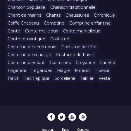
Chanson populaire
Chanson traditionnelle
Chant de marins
Chants
Chaussures
Chronique
Coiffe Chapeau
Comptine
Comptine enfantine
Conte
Conte malicieux
Conte merveilleux
Conte romantique
Costume
Costume de cérémonie
Costume de fête
Costume de mariage
Costume de travail
Costume d’enfant
Costumes
Croyance
Facétie
Légende
Légendes
Magie
Moeurs
Poésie
Récit
Récit épique
Sorcellerie
Tablier
Veste
Accueil
Blog
Contact