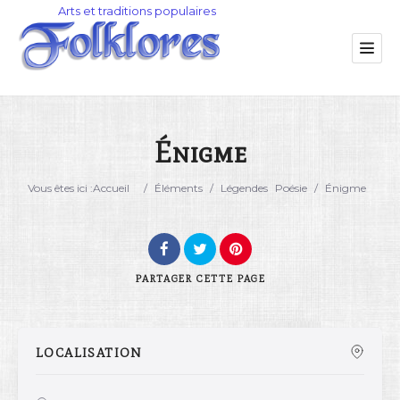
Énigme
Catégorie
Vous êtes ici :
Accueil
/
Éléments
/
Légendes
Poésie
/
Énigme
Lieu
PARTAGER
CETTE PAGE
LOCALISATION
Rechercher