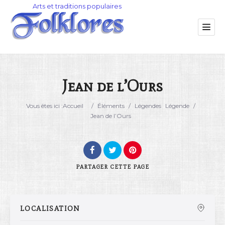
Jean de l’Ours
Catégorie
Vous êtes ici :
Accueil
/
Éléments
/
Légendes
Légende
/
Jean de l’Ours
Lieu
PARTAGER
CETTE PAGE
LOCALISATION
Rechercher