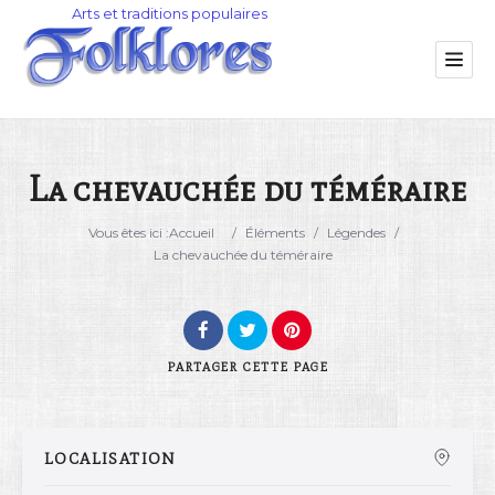
La chevauchée du téméraire
Catégorie
Vous êtes ici :
Accueil
/
Éléments
/
Légendes
/
La chevauchée du téméraire
Lieu
PARTAGER
CETTE PAGE
LOCALISATION
Rechercher