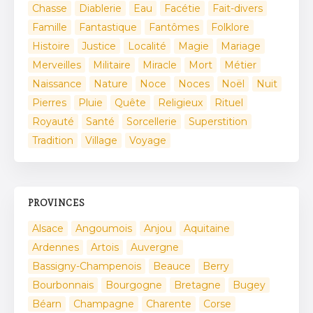
Chasse
Diablerie
Eau
Facétie
Fait-divers
Famille
Fantastique
Fantômes
Folklore
Histoire
Justice
Localité
Magie
Mariage
Merveilles
Militaire
Miracle
Mort
Métier
Naissance
Nature
Noce
Noces
Noël
Nuit
Pierres
Pluie
Quête
Religieux
Rituel
Royauté
Santé
Sorcellerie
Superstition
Tradition
Village
Voyage
PROVINCES
Alsace
Angoumois
Anjou
Aquitaine
Ardennes
Artois
Auvergne
Bassigny-Champenois
Beauce
Berry
Bourbonnais
Bourgogne
Bretagne
Bugey
Béarn
Champagne
Charente
Corse