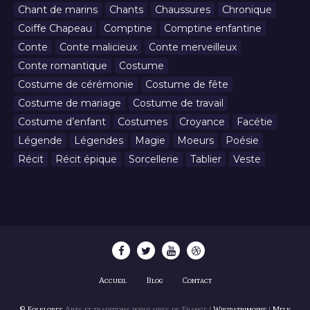
Chant de marins
Chants
Chaussures
Chronique
Coiffe Chapeau
Comptine
Comptine enfantine
Conte
Conte malicieux
Conte merveilleux
Conte romantique
Costume
Costume de cérémonie
Costume de fête
Costume de mariage
Costume de travail
Costume d’enfant
Costumes
Croyance
Facétie
Légende
Légendes
Magie
Moeurs
Poésie
Récit
Récit épique
Sorcellerie
Tablier
Veste
Accueil
Blog
Contact
© Folklores
Arts et traditions populaires de France |
Wikipatrimoine
|
Melk