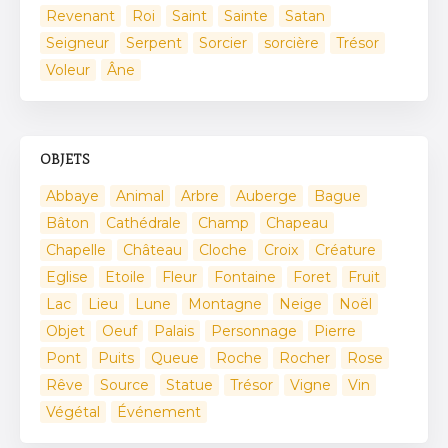
Revenant
Roi
Saint
Sainte
Satan
Seigneur
Serpent
Sorcier
sorcière
Trésor
Voleur
Âne
OBJETS
Abbaye
Animal
Arbre
Auberge
Bague
Bâton
Cathédrale
Champ
Chapeau
Chapelle
Château
Cloche
Croix
Créature
Eglise
Etoile
Fleur
Fontaine
Foret
Fruit
Lac
Lieu
Lune
Montagne
Neige
Noël
Objet
Oeuf
Palais
Personnage
Pierre
Pont
Puits
Queue
Roche
Rocher
Rose
Rêve
Source
Statue
Trésor
Vigne
Vin
Végétal
Événement