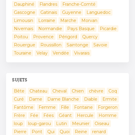
Dauphiné
Flandres
Franche-Comté
Gascogne
Gatinais
Guyenne
Languedoc
Limousin
Lorraine
Marche
Morvan
Nivernais
Normandie
Pays Basque
Picardie
Poitou
Provence
Périgord
Quercy
Rouergue
Roussillon
Saintonge
Savoie
Touraine
Velay
Vendée
Vivarais
SUJETS
Bête
Chateau
Cheval
Chien
chèvre
Coq
Curé
Dame
Dame Blanche
Diable
Ermite
Fantôme
Femme
Fille
Fontaine
Forgeron
Frère
Fée
Fées
Géant
Hercule
Homme
loup
loup-garou
Lutin
Meunier
Oiseau
Pierre
Pont
Qui
Quoi
Reine
renard