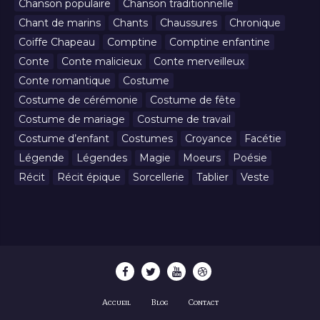
Chanson populaire
Chanson traditionnelle
Chant de marins
Chants
Chaussures
Chronique
Coiffe Chapeau
Comptine
Comptine enfantine
Conte
Conte malicieux
Conte merveilleux
Conte romantique
Costume
Costume de cérémonie
Costume de fête
Costume de mariage
Costume de travail
Costume d’enfant
Costumes
Croyance
Facétie
Légende
Légendes
Magie
Moeurs
Poésie
Récit
Récit épique
Sorcellerie
Tablier
Veste
Accueil
Blog
Contact