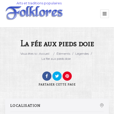
La fée aux pieds doie
Catégorie
Vous êtes ici :
Accueil
/
Éléments
/
Légendes
/
La fée aux pieds doie
Lieu
PARTAGER
CETTE PAGE
LOCALISATION
Rechercher