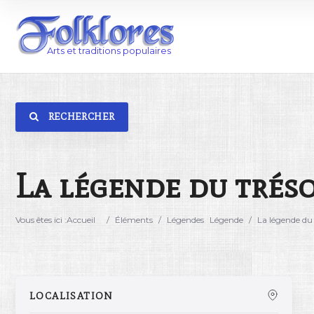
RECHERCHER
Catégorie
Lieu
La légende du trés
Vous êtes ici :
Accueil
/
Éléments
/
Légendes
Légende
/
La légende du
LOCALISATION