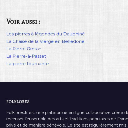
Voir aussi :
Les pierres à légendes du Dauphiné
La Chaise de la Vierge en Belledone
La Pierre Grosse
La Pierre-à-Passet
La pierre tournante
FOLKLORES
Folklores.fr est une plateforme en ligne collaborative créée d
recenser l’ensemble des arts et traditions populaires de France
privé et de manière bénévole. Le site est régulièrement mis à 