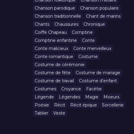
Chanson folklorique
Chanson militaire
Chanson parodique
Chanson populaire
Chanson traditionnelle
Chant de marins
Chants
Chaussures
Chronique
Coiffe Chapeau
Comptine
Comptine enfantine
Conte
Conte malicieux
Conte merveilleux
Conte romantique
Costume
Costume de cérémonie
Costume de fête
Costume de mariage
Costume de travail
Costume d’enfant
Costumes
Croyance
Facétie
Légende
Légendes
Magie
Moeurs
Poésie
Récit
Récit épique
Sorcellerie
Tablier
Veste