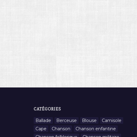
CATÉGORIES
Ballade
Berceuse
Blouse
Camisole
Cape
Chanson
Chanson enfantine