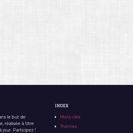
INDEX
ans le but de
Mots-clés
, réalisée à titre
Thèmes
jour. Participez !