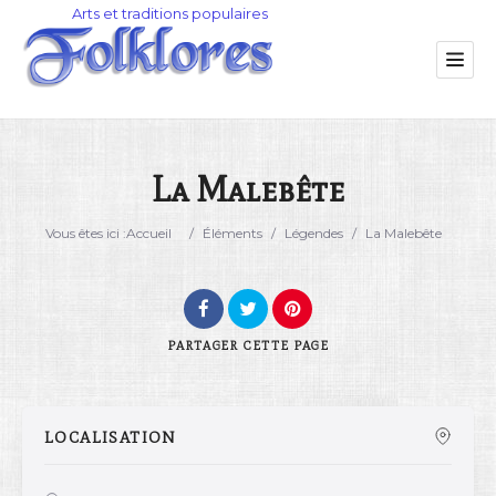
La Malebête
Catégorie
Vous êtes ici :
Accueil
/
Éléments
/
Légendes
/
La Malebête
Lieu
PARTAGER
CETTE PAGE
LOCALISATION
Rechercher