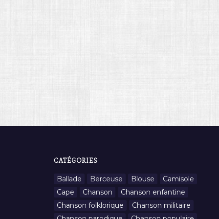
CATÉGORIES
Ballade
Berceuse
Blouse
Camisole
Cape
Chanson
Chanson enfantine
Chanson folklorique
Chanson militaire
Chanson parodique
Chanson populaire