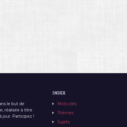
INDEX
ans le but de
Mots-clés
, réalisée à titre
Thèmes
jour. Participez !
Sujets