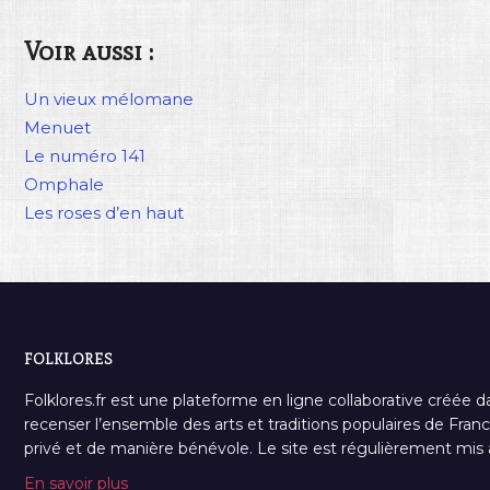
Voir aussi :
Un vieux mélomane
Menuet
Le numéro 141
Omphale
Les roses d’en haut
FOLKLORES
Folklores.fr est une plateforme en ligne collaborative créée d
recenser l’ensemble des arts et traditions populaires de France
privé et de manière bénévole. Le site est régulièrement mis à 
En savoir plus