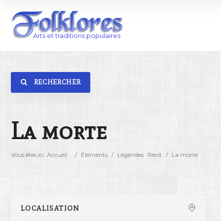
RECHERCHER
Catégorie
Lieu
La morte
Vous êtes ici :
Accueil
/
Éléments
/
Légendes
Récit
/
La morte
LOCALISATION