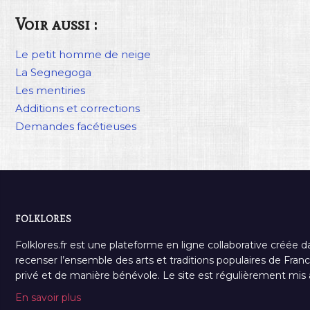
Voir aussi :
Le petit homme de neige
La Segnegoga
Les mentiries
Additions et corrections
Demandes facétieuses
FOLKLORES
Folklores.fr est une plateforme en ligne collaborative créée d
recenser l’ensemble des arts et traditions populaires de France
privé et de manière bénévole. Le site est régulièrement mis à 
En savoir plus