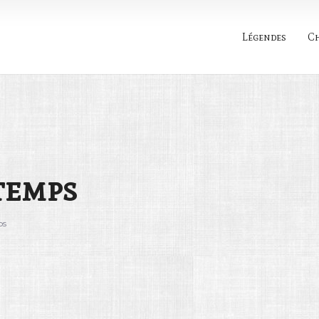
Légendes
C
Rechercher
 temps
ps