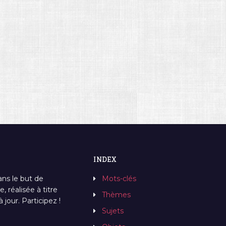
INDEX
ans le but de
Mots-clés
, réalisée à titre
Thèmes
jour. Participez !
Sujets