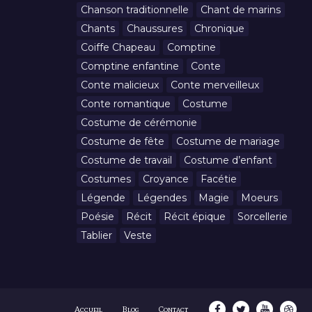
Chanson traditionnelle
Chant de marins
Chants
Chaussures
Chronique
Coiffe Chapeau
Comptine
Comptine enfantine
Conte
Conte malicieux
Conte merveilleux
Conte romantique
Costume
Costume de cérémonie
Costume de fête
Costume de mariage
Costume de travail
Costume d’enfant
Costumes
Croyance
Facétie
Légende
Légendes
Magie
Moeurs
Poésie
Récit
Récit épique
Sorcellerie
Tablier
Veste
Accueil
Blog
Contact