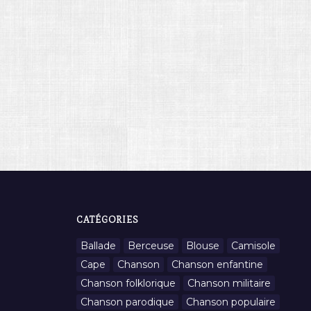
CATÉGORIES
Ballade
Berceuse
Blouse
Camisole
Cape
Chanson
Chanson enfantine
Chanson folklorique
Chanson militaire
Chanson parodique
Chanson populaire