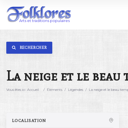
RECHERCHER
Catégorie
Lieu
La neige et le beau
Vous êtes ici :
Accueil
/
Éléments
/
Légendes
/
La neige et le beau tem
LOCALISATION