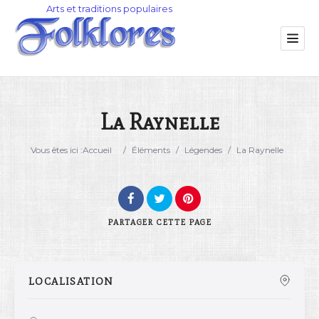
La Raynelle
Catégorie
Vous êtes ici :
Accueil
/
Éléments
/
Légendes
/
La Raynelle
Lieu
PARTAGER
CETTE PAGE
LOCALISATION
Rechercher