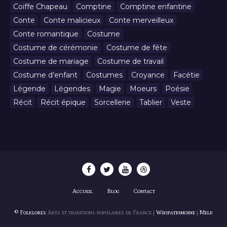
Coiffe Chapeau
Comptine
Comptine enfantine
Conte
Conte malicieux
Conte merveilleux
Conte romantique
Costume
Costume de cérémonie
Costume de fête
Costume de mariage
Costume de travail
Costume d’enfant
Costumes
Croyance
Facétie
Légende
Légendes
Magie
Moeurs
Poésie
Récit
Récit épique
Sorcellerie
Tablier
Veste
Accueil
Blog
Contact
© Folklores
Arts et traditions populaires de France |
Wikipatrimoine
|
Melk