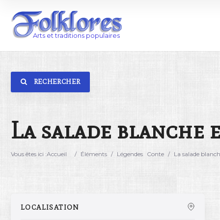
RECHERCHER
Catégorie
Lieu
La salade blanche e
Vous êtes ici :
Accueil
/
Éléments
/
Légendes
Conte
/
La salade blanche
LOCALISATION