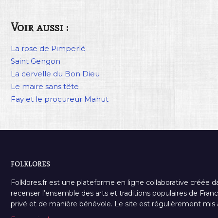
Voir aussi :
La rose de Pimperlé
Saint Gengon
La cervelle du Bon Dieu
Le maire sans tête
Fay et le procureur Mahut
FOLKLORES
Folklores.fr est une plateforme en ligne collaborative créée d
recenser l’ensemble des arts et traditions populaires de France
privé et de manière bénévole. Le site est régulièrement mis à 