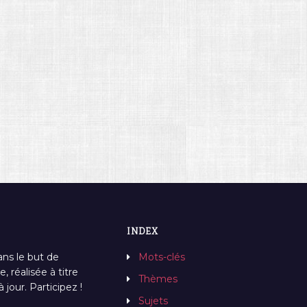
INDEX
ans le but de
Mots-clés
, réalisée à titre
Thèmes
jour. Participez !
Sujets