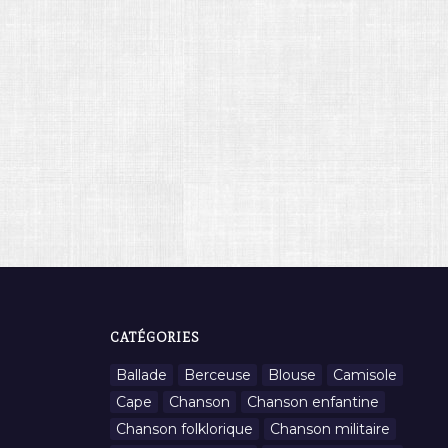
CATÉGORIES
Ballade
Berceuse
Blouse
Camisole
Cape
Chanson
Chanson enfantine
Chanson folklorique
Chanson militaire