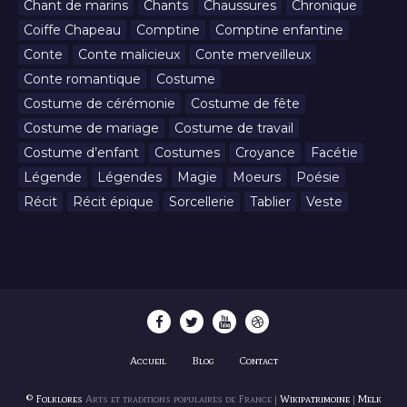
Chant de marins
Chants
Chaussures
Chronique
Coiffe Chapeau
Comptine
Comptine enfantine
Conte
Conte malicieux
Conte merveilleux
Conte romantique
Costume
Costume de cérémonie
Costume de fête
Costume de mariage
Costume de travail
Costume d’enfant
Costumes
Croyance
Facétie
Légende
Légendes
Magie
Moeurs
Poésie
Récit
Récit épique
Sorcellerie
Tablier
Veste
Accueil
Blog
Contact
© Folklores
Arts et traditions populaires de France |
Wikipatrimoine
|
Melk