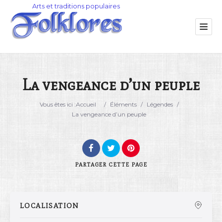
La vengeance d’un peuple
Catégorie
Vous êtes ici :
Accueil
/
Éléments
/
Légendes
/
La vengeance d’un peuple
Lieu
PARTAGER
CETTE PAGE
LOCALISATION
Rechercher