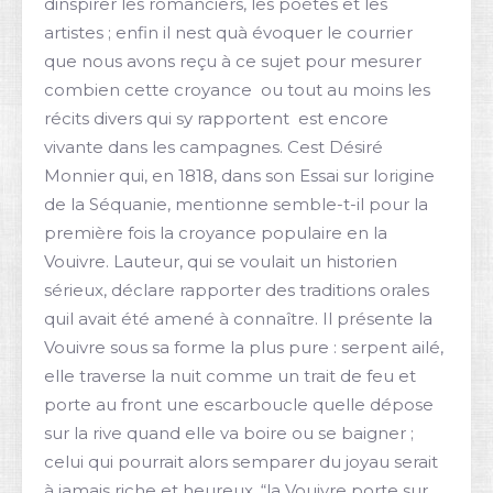
dinspirer les romanciers, les poètes et les
artistes ; enfin il nest quà évoquer le courrier
que nous avons reçu à ce sujet pour mesurer
combien cette croyance  ou tout au moins les
récits divers qui sy rapportent  est encore
vivante dans les campagnes. Cest Désiré
Monnier qui, en 1818, dans son Essai sur lorigine
de la Séquanie, mentionne semble-t-il pour la
première fois la croyance populaire en la
Vouivre. Lauteur, qui se voulait un historien
sérieux, déclare rapporter des traditions orales
quil avait été amené à connaître. Il présente la
Vouivre sous sa forme la plus pure : serpent ailé,
elle traverse la nuit comme un trait de feu et
porte au front une escarboucle quelle dépose
sur la rive quand elle va boire ou se baigner ;
celui qui pourrait alors semparer du joyau serait
à jamais riche et heureux. “la Vouivre porte sur