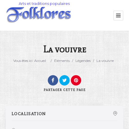
La vouivre
Catégorie
Vous êtes ici :
Accueil
/
Éléments
/
Légendes
/
La vouivre
Lieu
PARTAGER
CETTE PAGE
LOCALISATION
Rechercher