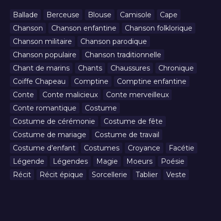
Ballade
Berceuse
Blouse
Camisole
Cape
Chanson
Chanson enfantine
Chanson folklorique
Chanson militaire
Chanson parodique
Chanson populaire
Chanson traditionnelle
Chant de marins
Chants
Chaussures
Chronique
Coiffe Chapeau
Comptine
Comptine enfantine
Conte
Conte malicieux
Conte merveilleux
Conte romantique
Costume
Costume de cérémonie
Costume de fête
Costume de mariage
Costume de travail
Costume d’enfant
Costumes
Croyance
Facétie
Légende
Légendes
Magie
Moeurs
Poésie
Récit
Récit épique
Sorcellerie
Tablier
Veste