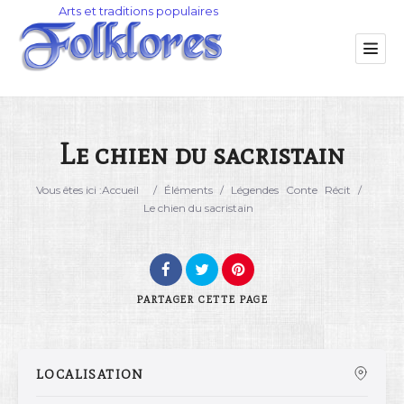
Le chien du sacristain
Catégorie
Vous êtes ici :
Accueil
/
Éléments
/
Légendes
Conte
Récit
/
Le chien du sacristain
Lieu
PARTAGER
CETTE PAGE
LOCALISATION
Rechercher