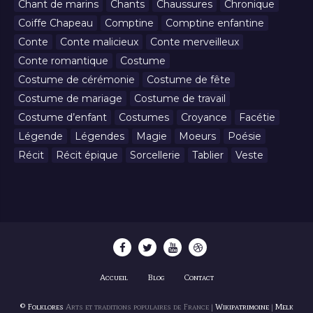
Chant de marins
Chants
Chaussures
Chronique
Coiffe Chapeau
Comptine
Comptine enfantine
Conte
Conte malicieux
Conte merveilleux
Conte romantique
Costume
Costume de cérémonie
Costume de fête
Costume de mariage
Costume de travail
Costume d’enfant
Costumes
Croyance
Facétie
Légende
Légendes
Magie
Moeurs
Poésie
Récit
Récit épique
Sorcellerie
Tablier
Veste
Accueil
Blog
Contact
© Folklores
Arts et traditions populaires de France |
Wikipatrimoine
|
Melk