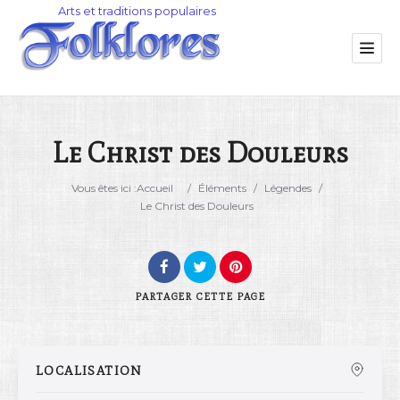
Le Christ des Douleurs
Catégorie
Vous êtes ici :
Accueil
/
Éléments
/
Légendes
/
Le Christ des Douleurs
Lieu
PARTAGER
CETTE PAGE
LOCALISATION
Rechercher