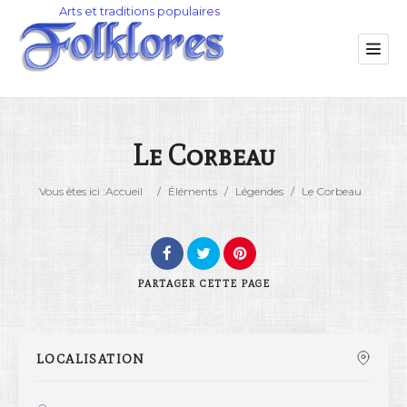
Le Corbeau
Catégorie
Vous êtes ici :
Accueil
/
Éléments
/
Légendes
/
Le Corbeau
Lieu
PARTAGER
CETTE PAGE
LOCALISATION
Rechercher