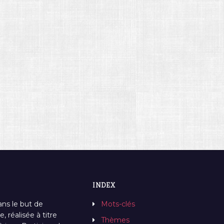
INDEX
ans le but de
Mots-clés
, réalisée à titre
Thèmes