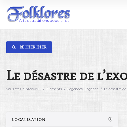
RECHERCHER
Catégorie
Lieu
Le désastre de l’ex
Vous êtes ici :
Accueil
/
Éléments
/
Légendes
Légende
/
Le désastre de
LOCALISATION