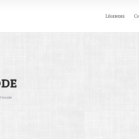
Légendes
C
Rechercher
ode
 l’exode