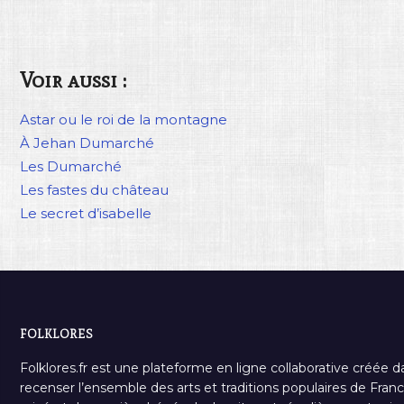
Voir aussi :
Astar ou le roi de la montagne
À Jehan Dumarché
Les Dumarché
Les fastes du château
Le secret d’isabelle
FOLKLORES
Folklores.fr est une plateforme en ligne collaborative créée d
recenser l’ensemble des arts et traditions populaires de France