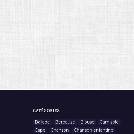
CATÉGORIES
Ballade
Berceuse
Blouse
Camisole
Cape
Chanson
Chanson enfantine