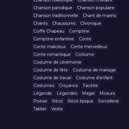
Chanson folklorique
Chanson militaire
Chanson parodique
Chanson populaire
Chanson traditionnelle
Chant de marins
Chants
Chaussures
Chronique
Coiffe Chapeau
Comptine
Comptine enfantine
Conte
Conte malicieux
Conte merveilleux
Conte romantique
Costume
Costume de cérémonie
Costume de fête
Costume de mariage
Costume de travail
Costume d’enfant
Costumes
Croyance
Facétie
Légende
Légendes
Magie
Moeurs
Poésie
Récit
Récit épique
Sorcellerie
Tablier
Veste