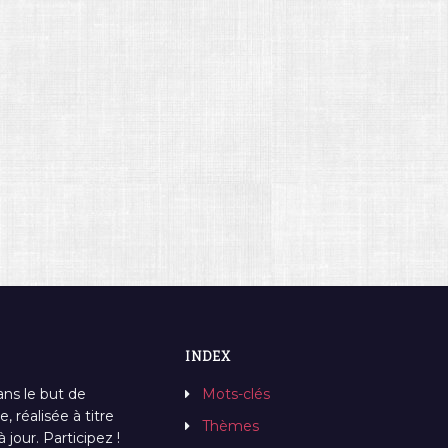
INDEX
ans le but de
Mots-clés
, réalisée à titre
Thèmes
jour. Participez !