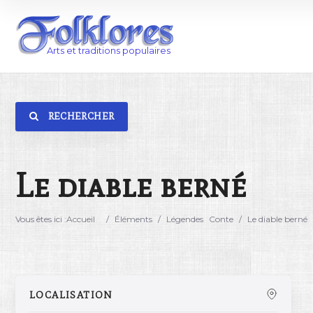
RECHERCHER
Catégorie
Lieu
Le diable berné
Vous êtes ici :
Accueil
/
Éléments
/
Légendes
Conte
/
Le diable berné
LOCALISATION