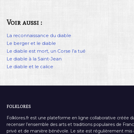
Voir aussi :
La reconnaissance du diable
Le berger et le diable
Le diable est mort, un Corse l’a tué
Le diable à la Saint-Jean
Le diable et le calice
FOLKLORES
Folklores.fr est une plateforme en ligne collaborative créée d
recenser l’ensemble des arts et traditions populaires de France
privé et de manière bénévole. Le site est régulièrement mis à 