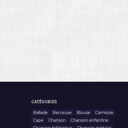
CATÉGORIES
Ballade
Berceuse
Blouse
Camisole
Cape
Chanson
Chanson enfantine