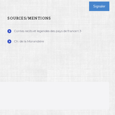
Signaler
SOURCES/MENTIONS
Contes recits et legendes des pays de france t.3
Ch. de la Morandière