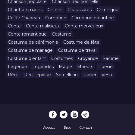
Chanson populaire
Chanson traditionnelle
Chant de marins
Chants
Chaussures
Chronique
Coiffe Chapeau
Comptine
Comptine enfantine
Conte
Conte malicieux
Conte merveilleux
Conte romantique
Costume
Costume de cérémonie
Costume de fête
Costume de mariage
Costume de travail
Costume d’enfant
Costumes
Croyance
Facétie
Légende
Légendes
Magie
Moeurs
Poésie
Récit
Récit épique
Sorcellerie
Tablier
Veste
Accueil
Blog
Contact