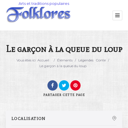
Le garçon à la queue du loup
Catégorie
Vous êtes ici :
Accueil
/
Éléments
/
Légendes
Conte
/
Le garçon à la queue du loup
Lieu
PARTAGER
CETTE PAGE
LOCALISATION
Rechercher