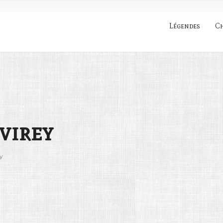
Légendes
C
Rechercher
virey
y