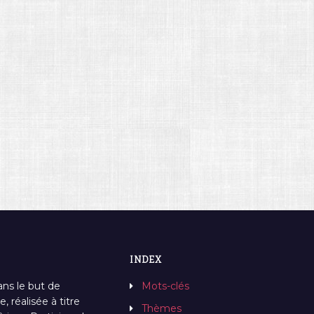
INDEX
ans le but de
Mots-clés
, réalisée à titre
Thèmes