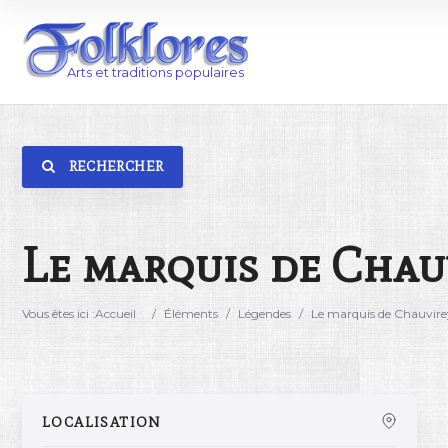
RECHERCHER
Catégorie
Lieu
Le marquis de Chau
Vous êtes ici :
Accueil
/
Éléments
/
Légendes
/
Le marquis de Chauvire
LOCALISATION