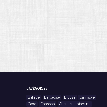
CATÉGORIES
Ballade
Berceuse
Blouse
Camisole
Cape
Chanson
Chanson enfantine