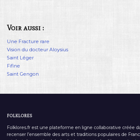
Voir aussi :
Une Fracture rare
Vision du docteur Aloysius
Saint Léger
Fifine
Saint Gengon
FOLKLORES
Folklores.fr est une plateforme en ligne collaborative créée d
recenser l’ensemble des arts et traditions populaires de France