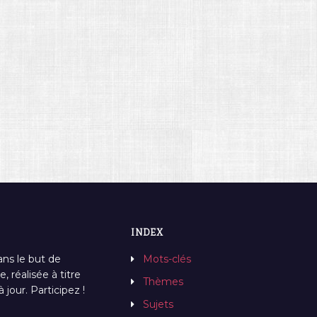
INDEX
ans le but de
Mots-clés
, réalisée à titre
Thèmes
jour. Participez !
Sujets