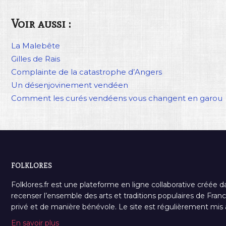
Voir aussi :
La Malebête
Gilles de Rais
Complainte de la catastrophe d’Angers
Un désenjovinement vendéen
Comment les curés vendéens vous changent en garou
FOLKLORES
Folklores.fr est une plateforme en ligne collaborative créée d
recenser l’ensemble des arts et traditions populaires de France
privé et de manière bénévole. Le site est régulièrement mis à 
En savoir plus