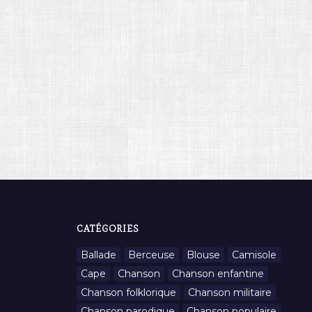
CATÉGORIES
Ballade
Berceuse
Blouse
Camisole
Cape
Chanson
Chanson enfantine
Chanson folklorique
Chanson militaire
Chanson parodique
Chanson populaire