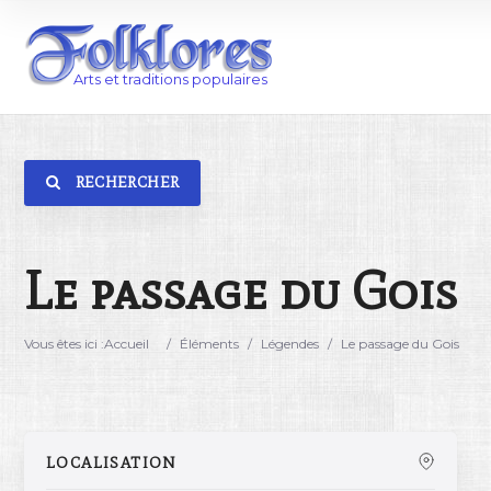
RECHERCHER
Catégorie
Lieu
Le passage du Gois
Vous êtes ici :
Accueil
/
Éléments
/
Légendes
/
Le passage du Gois
LOCALISATION