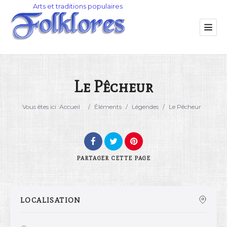
Le Pêcheur
Catégorie
Vous êtes ici :
Accueil
/
Éléments
/
Légendes
/
Le Pêcheur
Lieu
PARTAGER
CETTE PAGE
LOCALISATION
Rechercher