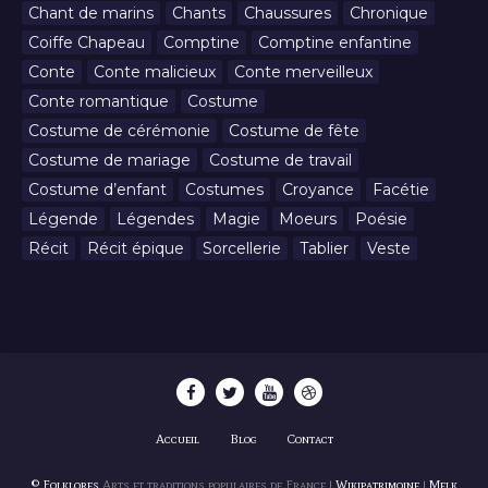
Chant de marins
Chants
Chaussures
Chronique
Coiffe Chapeau
Comptine
Comptine enfantine
Conte
Conte malicieux
Conte merveilleux
Conte romantique
Costume
Costume de cérémonie
Costume de fête
Costume de mariage
Costume de travail
Costume d’enfant
Costumes
Croyance
Facétie
Légende
Légendes
Magie
Moeurs
Poésie
Récit
Récit épique
Sorcellerie
Tablier
Veste
Accueil
Blog
Contact
© Folklores
Arts et traditions populaires de France |
Wikipatrimoine
|
Melk