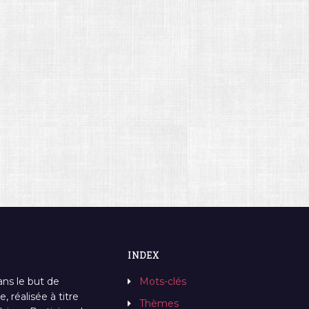
INDEX
ans le but de
Mots-clés
, réalisée à titre
Thèmes