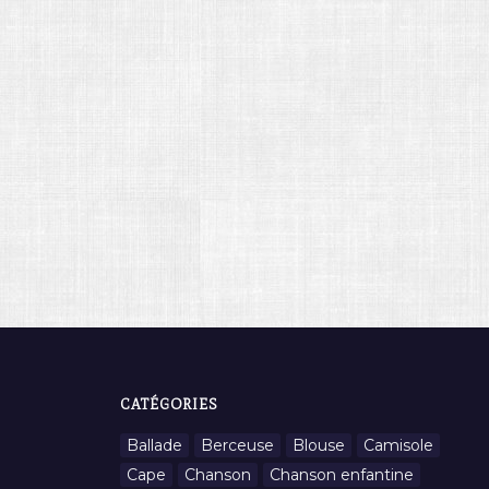
CATÉGORIES
Ballade
Berceuse
Blouse
Camisole
Cape
Chanson
Chanson enfantine