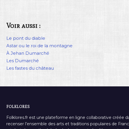
Voir aussi :
Le pont du diable
Astar ou le roi de la montagne
À Jehan Dumarché
Les Dumarché
Les fastes du château
FOLKLORES
Folklores.fr est une plateforme en ligne collaborative créée d
recenser l’ensemble des arts et traditions populaires de France