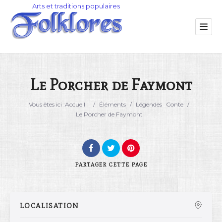
Le Porcher de Faymont
Catégorie
Vous êtes ici :
Accueil
/
Éléments
/
Légendes
Conte
/
Le Porcher de Faymont
Lieu
PARTAGER
CETTE PAGE
LOCALISATION
Rechercher