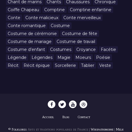
Chant de marins
Chants
Chaussures
Chronique
Coiffe Chapeau
Comptine
Comptine enfantine
Conte
Conte malicieux
Conte merveilleux
Conte romantique
Costume
Costume de cérémonie
Costume de fête
Costume de mariage
Costume de travail
Costume d’enfant
Costumes
Croyance
Facétie
Légende
Légendes
Magie
Moeurs
Poésie
Récit
Récit épique
Sorcellerie
Tablier
Veste
Accueil
Blog
Contact
© Folklores
Arts et traditions populaires de France |
Wikipatrimoine
|
Melk