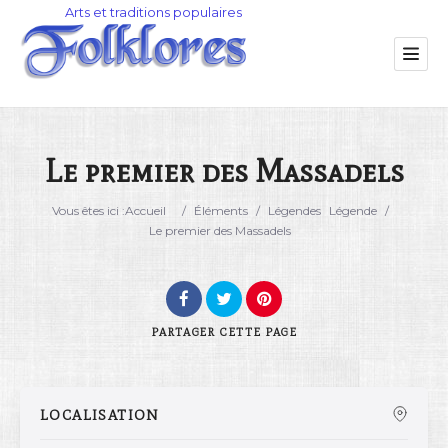
Le premier des Massadels
Catégorie
Vous êtes ici :
Accueil
/
Éléments
/
Légendes
Légende
/
Le premier des Massadels
Lieu
PARTAGER
CETTE PAGE
LOCALISATION
Rechercher