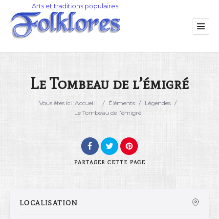
Le Tombeau de l’émigré
Catégorie
Vous êtes ici :
Accueil
/
Éléments
/
Légendes
/
Le Tombeau de l’émigré
Lieu
PARTAGER
CETTE PAGE
LOCALISATION
Rechercher