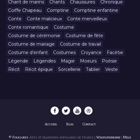
Chant de marins
Chants
Chaussures
Chronique
Coiffe Chapeau
Comptine
Comptine enfantine
Conte
Conte malicieux
Conte merveilleux
Conte romantique
Costume
Costume de cérémonie
Costume de fête
Costume de mariage
Costume de travail
Costume d’enfant
Costumes
Croyance
Facétie
Légende
Légendes
Magie
Moeurs
Poésie
Récit
Récit épique
Sorcellerie
Tablier
Veste
Accueil
Blog
Contact
© Folklores
Arts et traditions populaires de France |
Wikipatrimoine
|
Melk