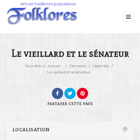
Le vieillard et le sénateur
Catégorie
Vous êtes ici :
Accueil
/
Éléments
/
Légendes
/
Le vieillard et le sénateur
Lieu
PARTAGER
CETTE PAGE
LOCALISATION
Rechercher