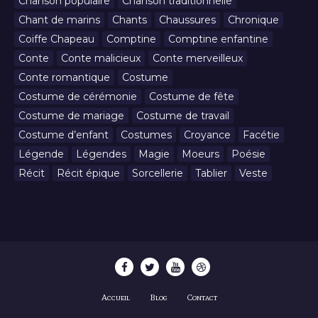
Chanson populaire
Chanson traditionnelle
Chant de marins
Chants
Chaussures
Chronique
Coiffe Chapeau
Comptine
Comptine enfantine
Conte
Conte malicieux
Conte merveilleux
Conte romantique
Costume
Costume de cérémonie
Costume de fête
Costume de mariage
Costume de travail
Costume d’enfant
Costumes
Croyance
Facétie
Légende
Légendes
Magie
Moeurs
Poésie
Récit
Récit épique
Sorcellerie
Tablier
Veste
Accueil
Blog
Contact