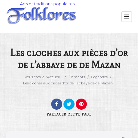
Les cloches aux pièces d’or
de l’abbaye de de Mazan
Catégorie
Vous êtes ici :
Accueil
/
Éléments
/
Légendes
/
Lieu
Les cloches aux pièces d’or de l’abbaye de de Mazan
PARTAGER
CETTE PAGE
Rechercher