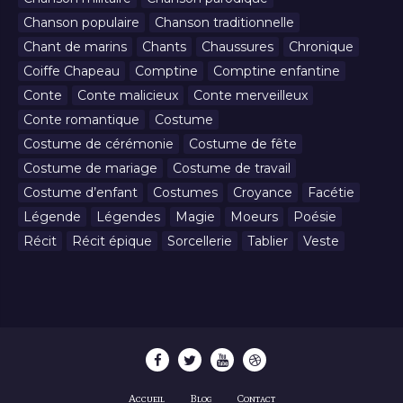
Chanson populaire
Chanson traditionnelle
Chant de marins
Chants
Chaussures
Chronique
Coiffe Chapeau
Comptine
Comptine enfantine
Conte
Conte malicieux
Conte merveilleux
Conte romantique
Costume
Costume de cérémonie
Costume de fête
Costume de mariage
Costume de travail
Costume d’enfant
Costumes
Croyance
Facétie
Légende
Légendes
Magie
Moeurs
Poésie
Récit
Récit épique
Sorcellerie
Tablier
Veste
Accueil
Blog
Contact