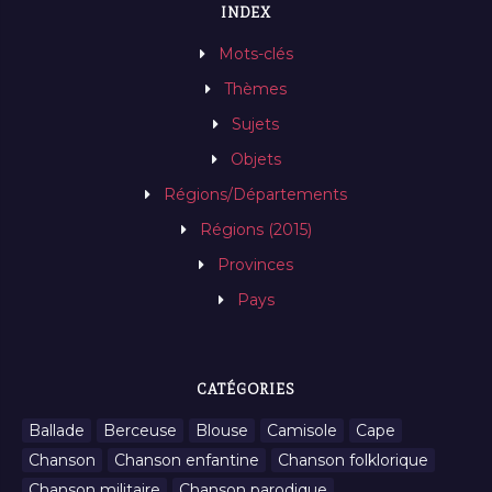
INDEX
Mots-clés
Thèmes
Sujets
Objets
Régions/Départements
Régions (2015)
Provinces
Pays
CATÉGORIES
Ballade
Berceuse
Blouse
Camisole
Cape
Chanson
Chanson enfantine
Chanson folklorique
Chanson militaire
Chanson parodique