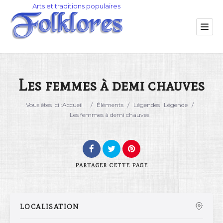
Les femmes à demi chauves
Catégorie
Vous êtes ici :
Accueil
/
Éléments
/
Légendes
Légende
/
Les femmes à demi chauves
Lieu
PARTAGER
CETTE PAGE
LOCALISATION
Rechercher