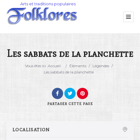
Les sabbats de la planchette
Catégorie
Vous êtes ici :
Accueil
/
Éléments
/
Légendes
/
Les sabbats de la planchette
Lieu
PARTAGER
CETTE PAGE
LOCALISATION
Rechercher