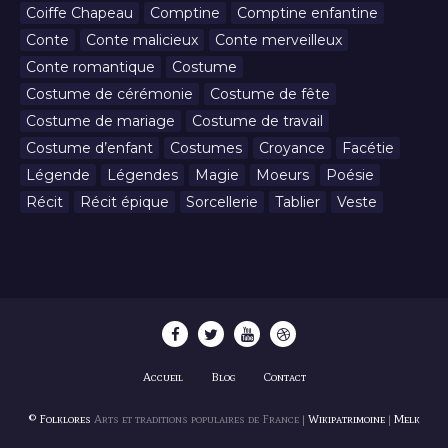
Coiffe Chapeau
Comptine
Comptine enfantine
Conte
Conte malicieux
Conte merveilleux
Conte romantique
Costume
Costume de cérémonie
Costume de fête
Costume de mariage
Costume de travail
Costume d’enfant
Costumes
Croyance
Facétie
Légende
Légendes
Magie
Moeurs
Poésie
Récit
Récit épique
Sorcellerie
Tablier
Veste
Accueil
Blog
Contact
© Folklores
Arts et traditions populaires de France |
Wikipatrimoine
|
Melk