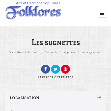
Les sugnettes
Catégorie
Vous êtes ici :
Accueil
/
Éléments
/
Légendes
/
Les sugnettes
Lieu
PARTAGER
CETTE PAGE
LOCALISATION
Rechercher