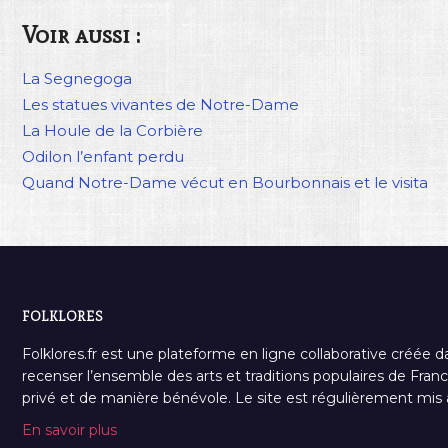
Voir aussi :
La Segnegoga
Les statues vivantes de Notre-Dame
La Houle de la Corbière
Odilon l’enfant perdu
Quand Notre-Dame vécut en Bourbonnais et le visita
FOLKLORES
Folklores.fr est une plateforme en ligne collaborative créée d
recenser l’ensemble des arts et traditions populaires de France
privé et de manière bénévole. Le site est régulièrement mis à 
En savoir plus