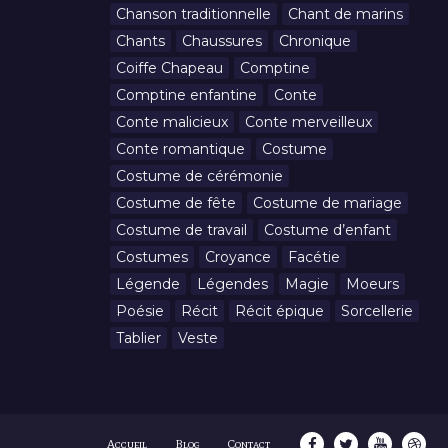
Chanson traditionnelle
Chant de marins
Chants
Chaussures
Chronique
Coiffe Chapeau
Comptine
Comptine enfantine
Conte
Conte malicieux
Conte merveilleux
Conte romantique
Costume
Costume de cérémonie
Costume de fête
Costume de mariage
Costume de travail
Costume d’enfant
Costumes
Croyance
Facétie
Légende
Légendes
Magie
Moeurs
Poésie
Récit
Récit épique
Sorcellerie
Tablier
Veste
Accueil
Blog
Contact