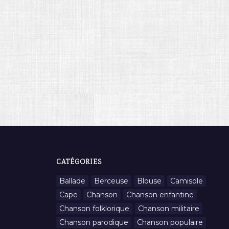
CATÉGORIES
Ballade
Berceuse
Blouse
Camisole
Cape
Chanson
Chanson enfantine
Chanson folklorique
Chanson militaire
Chanson parodique
Chanson populaire