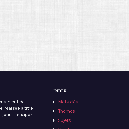
INDEX
ans le but de
Mots-clés
, réalisée à titre
Thèmes
jour. Participez !
Sujets