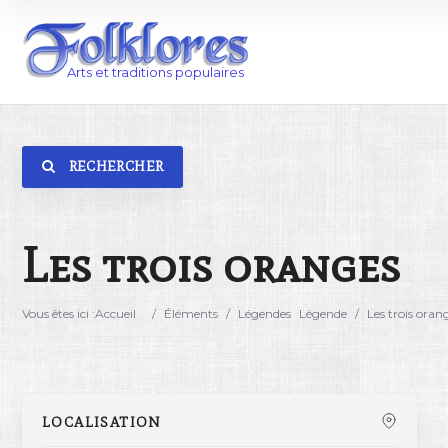
RECHERCHER
Catégorie
Lieu
Les trois oranges
Vous êtes ici :
Accueil
/
Éléments
/
Légendes
Légende
/
Les trois oran
LOCALISATION