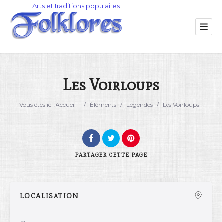
Les Voirloups
Catégorie
Vous êtes ici :
Accueil
/
Éléments
/
Légendes
/
Les Voirloups
Lieu
PARTAGER
CETTE PAGE
LOCALISATION
Rechercher