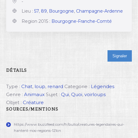
-
Lieu :
57
,
89
,
Bourgogne
,
Champagne-Ardenne
Region 2015 :
Bourgogne-Franche-Comté
Signaler
DÉTAILS
Type :
Chat
,
loup
,
renard
Categorie :
Légendes
Genre :
Animaux
Sujet :
Qui
,
Quoi
,
voirloups
Objet :
Créature
SOURCES/MENTIONS
https://www.buzzfeed.com/fr/bullo/creatures-legendaires-qui-
hantent-nos-regions-121cn