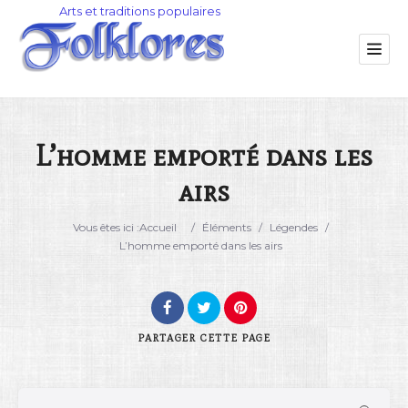
L’homme emporté dans les
airs
Catégorie
Vous êtes ici :
Accueil
/
Éléments
/
Légendes
/
Lieu
L’homme emporté dans les airs
PARTAGER
CETTE PAGE
Rechercher