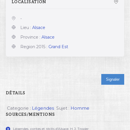
LOCALISATION
-
Lieu :
Alsace
Province :
Alsace
Region 2015 :
Grand Est
Signaler
DÉTAILS
Categorie :
Légendes
Sujet :
Homme
SOURCES/MENTIONS
Légendes, contes et récits d'Alsace. H.J. Troxler