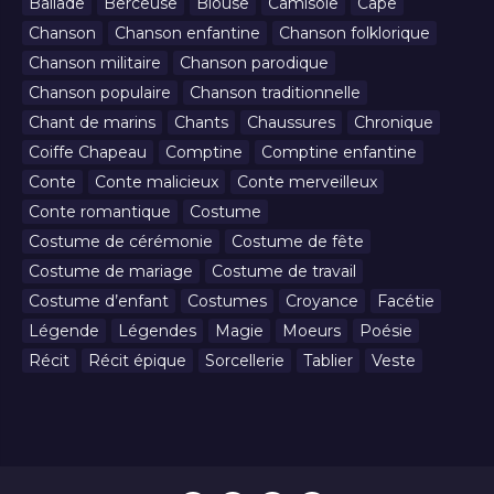
Ballade
Berceuse
Blouse
Camisole
Cape
Chanson
Chanson enfantine
Chanson folklorique
Chanson militaire
Chanson parodique
Chanson populaire
Chanson traditionnelle
Chant de marins
Chants
Chaussures
Chronique
Coiffe Chapeau
Comptine
Comptine enfantine
Conte
Conte malicieux
Conte merveilleux
Conte romantique
Costume
Costume de cérémonie
Costume de fête
Costume de mariage
Costume de travail
Costume d’enfant
Costumes
Croyance
Facétie
Légende
Légendes
Magie
Moeurs
Poésie
Récit
Récit épique
Sorcellerie
Tablier
Veste