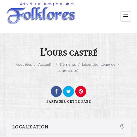
L’ours castré
Catégorie
Vous êtes ici :
Accueil
/
Éléments
/
Légendes
Légende
/
L’ours castré
Lieu
PARTAGER
CETTE PAGE
LOCALISATION
Rechercher