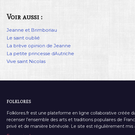
Voir aussi :
Jeanne et Brimboriau
Le saint oublié
La brève opinion de Jeanne
La petite princesse dAutriche
Vive saint Nicolas
FOLKLORES
Folklores.fr est une plateforme en ligne collaborative créée d
recenser l’ensemble des arts et traditions populaires de France
privé et de manière bénévole. Le site est régulièrement mis à 