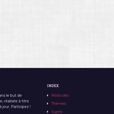
INDEX
ans le but de
Mots-clés
, réalisée à titre
Thèmes
jour. Participez !
Sujets