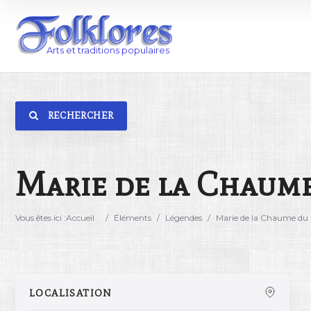
RECHERCHER
Catégorie
Lieu
Marie de la Chaume
Vous êtes ici :
Accueil
/
Éléments
/
Légendes
/
Marie de la Chaume du 
LOCALISATION