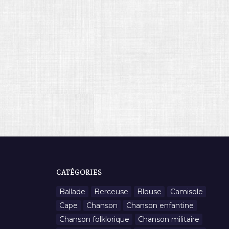
CATÉGORIES
Ballade
Berceuse
Blouse
Camisole
Cape
Chanson
Chanson enfantine
Chanson folklorique
Chanson militaire