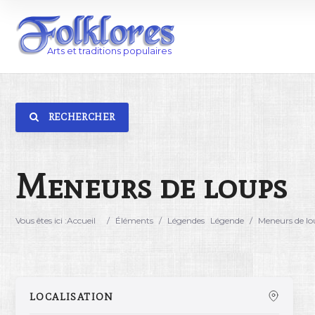
RECHERCHER
Catégorie
Lieu
Meneurs de loups
Vous êtes ici :
Accueil
/
Éléments
/
Légendes
Légende
/
Meneurs de lo
LOCALISATION