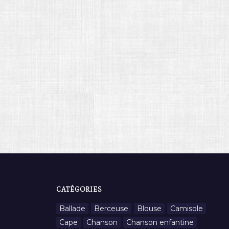
CATÉGORIES
Ballade
Berceuse
Blouse
Camisole
Cape
Chanson
Chanson enfantine