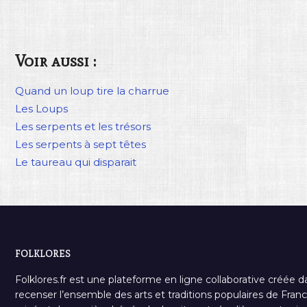
Voir aussi :
Quand un loup tire la charrue
Les Loups
Les serpents et les trésors
Les serpents à sept têtes
Le taureau qui disparait
FOLKLORES
Folklores.fr est une plateforme en ligne collaborative créée d
recenser l’ensemble des arts et traditions populaires de France