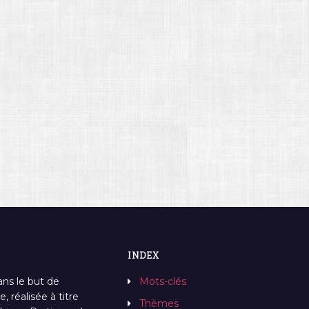
INDEX
ans le but de
Mots-clés
, réalisée à titre
Thèmes