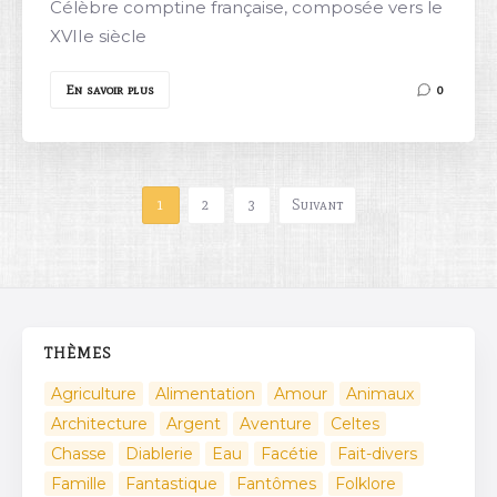
Célèbre comptine française, composée vers le
XVIIe siècle
En savoir plus
0
1
2
3
Suivant
THÈMES
Agriculture
Alimentation
Amour
Animaux
Architecture
Argent
Aventure
Celtes
Chasse
Diablerie
Eau
Facétie
Fait-divers
Famille
Fantastique
Fantômes
Folklore