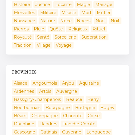
Histoire
Justice
Localité
Magie
Mariage
Merveilles
Militaire
Miracle
Mort
Métier
Naissance
Nature
Noce
Noces
Noël
Nuit
Pierres
Pluie
Quête
Religieux
Rituel
Royauté
Santé
Sorcellerie
Superstition
Tradition
Village
Voyage
PROVINCES
Alsace
Angoumois
Anjou
Aquitaine
Ardennes
Artois
Auvergne
Bassigny-Champenois
Beauce
Berry
Bourbonnais
Bourgogne
Bretagne
Bugey
Béarn
Champagne
Charente
Corse
Dauphiné
Flandres
Franche-Comté
Gascogne
Gatinais
Guyenne
Languedoc