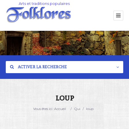
ACTIVER LA RECHERCHE
loup
Catégorie
Vous êtes ici :
Accueil
/
Qui
/
loup
Lieu