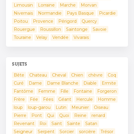
Limousin
Lorraine
Marche
Morvan
Nivernais
Normandie
Pays Basque
Picardie
Poitou
Provence
Périgord
Quercy
Rouergue
Roussillon
Saintonge
Savoie
Touraine
Velay
Vendée
Vivarais
SUJETS
Bête
Chateau
Cheval
Chien
chèvre
Coq
Curé
Dame
Dame Blanche
Diable
Ermite
Fantôme
Femme
Fille
Fontaine
Forgeron
Frère
Fée
Fées
Géant
Hercule
Homme
loup
loup-garou
Lutin
Meunier
Oiseau
Pierre
Pont
Qui
Quoi
Reine
renard
Revenant
Roi
Saint
Sainte
Satan
Seigneur
Serpent
Sorcier
sorcière
Trésor