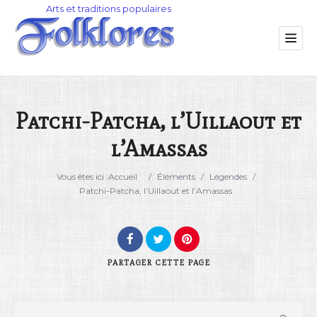
Patchi-Patcha, l’Uillaout et
l’Amassas
Catégorie
Vous êtes ici :
Accueil
/
Éléments
/
Légendes
/
Lieu
Patchi-Patcha, l’Uillaout et l’Amassas
PARTAGER
CETTE PAGE
Rechercher