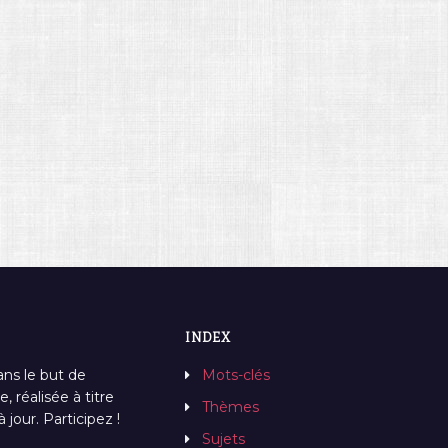
INDEX
ans le but de
Mots-clés
, réalisée à titre
Thèmes
jour. Participez !
Sujets