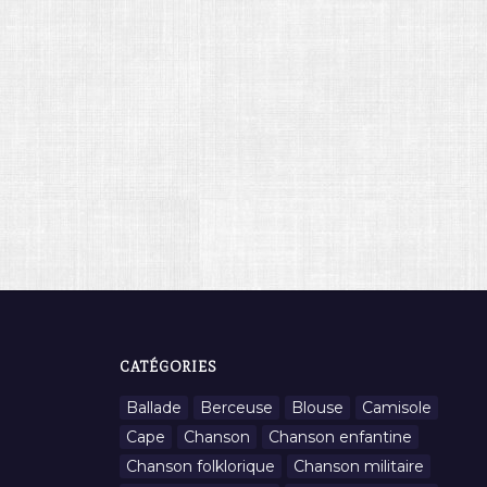
CATÉGORIES
Ballade
Berceuse
Blouse
Camisole
Cape
Chanson
Chanson enfantine
Chanson folklorique
Chanson militaire