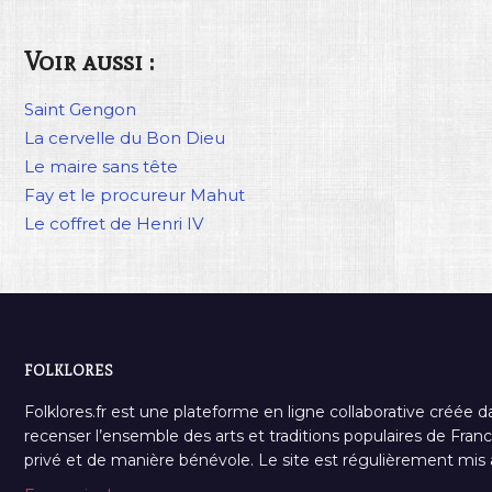
Voir aussi :
Saint Gengon
La cervelle du Bon Dieu
Le maire sans tête
Fay et le procureur Mahut
Le coffret de Henri IV
FOLKLORES
Folklores.fr est une plateforme en ligne collaborative créée d
recenser l’ensemble des arts et traditions populaires de France
privé et de manière bénévole. Le site est régulièrement mis à 