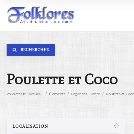
RECHERCHER
Catégorie
Lieu
Poulette et Coco
Vous êtes ici :
Accueil
/
Éléments
/
Légendes
Conte
/
Poulette et Coc
LOCALISATION