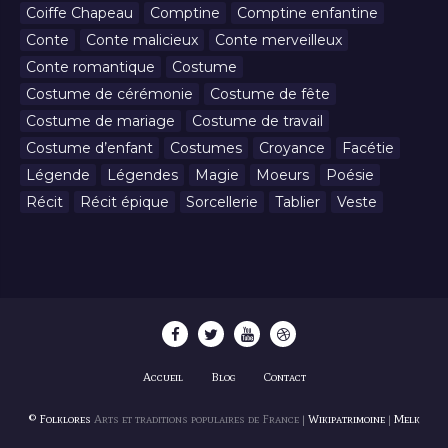
Coiffe Chapeau
Comptine
Comptine enfantine
Conte
Conte malicieux
Conte merveilleux
Conte romantique
Costume
Costume de cérémonie
Costume de fête
Costume de mariage
Costume de travail
Costume d’enfant
Costumes
Croyance
Facétie
Légende
Légendes
Magie
Moeurs
Poésie
Récit
Récit épique
Sorcellerie
Tablier
Veste
Accueil
Blog
Contact
© Folklores
Arts et traditions populaires de France |
Wikipatrimoine
|
Melk