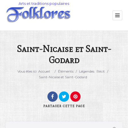
Saint-Nicaise et Saint-
Godard
Catégorie
Vous êtes ici :
Accueil
/
Éléments
/
Légendes
Récit
/
Lieu
Saint-Nicaise et Saint-Godard
PARTAGER
CETTE PAGE
Rechercher