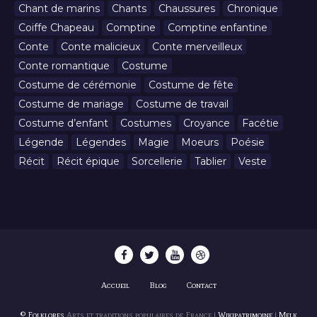
Chant de marins
Chants
Chaussures
Chronique
Coiffe Chapeau
Comptine
Comptine enfantine
Conte
Conte malicieux
Conte merveilleux
Conte romantique
Costume
Costume de cérémonie
Costume de fête
Costume de mariage
Costume de travail
Costume d’enfant
Costumes
Croyance
Facétie
Légende
Légendes
Magie
Moeurs
Poésie
Récit
Récit épique
Sorcellerie
Tablier
Veste
Accueil
Blog
Contact
© Folklores
Arts et traditions populaires de France |
Wikipatrimoine
|
Melk