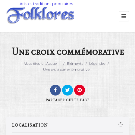
Une croix commémorative
Catégorie
Vous êtes ici :
Accueil
/
Éléments
/
Légendes
/
Une croix commémorative
Lieu
PARTAGER
CETTE PAGE
LOCALISATION
Rechercher