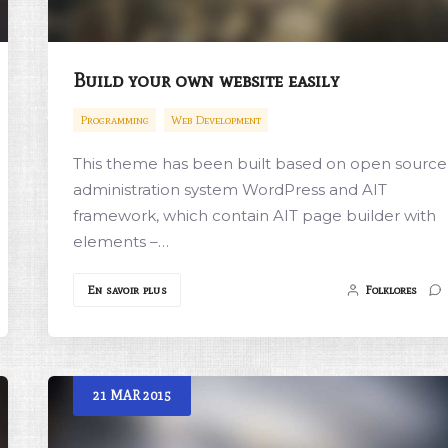
Build your own website easily
Programming
Web Development
This theme has been built based on open source
administration system WordPress and AIT
framework, which contain AIT page builder with
elements –…
En savoir plus
Folklores
21
MAR
2015