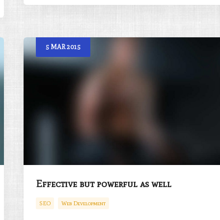
5
MAR
2015
Effective but powerful as well
SEO
Web Development