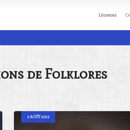
Légendes
C
Rechercher
ions de
Folklores
3
AOÛT
2015