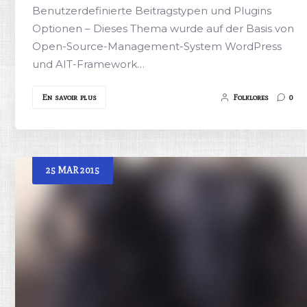
Benutzerdefinierte Beitragstypen und Plugins
Optionen – Dieses Thema wurde auf der Basis von
Open-Source-Management-System WordPress
und AIT-Framework…
En savoir plus
Folklores
0
25
MAR
2015