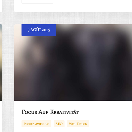
3
AOÛT
2015
Focus Auf Kreativität
Programmierung
SEO
Web-Design