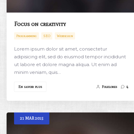
Focus on creativity
Programming
SEO
Webdesign
Lorem ipsum dolor sit amet, consectetur
adipisicing elit, sed do eiusmod tempor incididunt
ut labore et dolore magna aliqua. Ut enim ad
minim veniam, quis…
En savoir plus
Folklores
4
21
MAR
2015