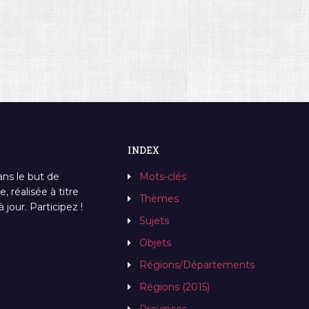
INDEX
ans le but de
Mots-clés
, réalisée à titre
Thèmes
jour. Participez !
Sujets
Objets
Régions/Départements
Régions (2015)
Provinces