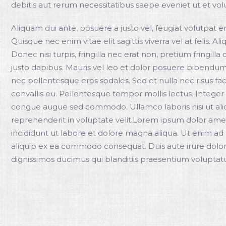
debitis aut rerum necessitatibus saepe eveniet ut et vo
Aliquam dui ante, posuere a justo vel, feugiat volutpat e
Quisque nec enim vitae elit sagittis viverra vel at felis.
Donec nisi turpis, fringilla nec erat non, pretium fringill
justo dapibus. Mauris vel leo et dolor posuere bibendum.
nec pellentesque eros sodales. Sed et nulla nec risus fa
convallis eu. Pellentesque tempor mollis lectus. Integer 
congue augue sed commodo. Ullamco laboris nisi ut ali
reprehenderit in voluptate velit.Lorem ipsum dolor amet
incididunt ut labore et dolore magna aliqua. Ut enim ad 
aliquip ex ea commodo consequat. Duis aute irure dolor
dignissimos ducimus qui blanditiis praesentium volupta