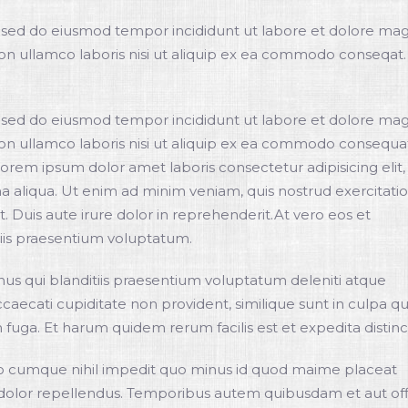
t, sed do eiusmod tempor incididunt ut labore et dolore ma
ion ullamco laboris nisi ut aliquip ex ea commodo conseqat.
t, sed do eiusmod tempor incididunt ut labore et dolore ma
ion ullamco laboris nisi ut aliquip ex ea commodo consequa
.Lorem ipsum dolor amet laboris consectetur adipisicing elit,
 aliqua. Ut enim ad minim veniam, quis nostrud exercitati
 Duis aute irure dolor in reprehenderit.At vero eos et
tiis praesentium voluptatum.
us qui blanditiis praesentium voluptatum deleniti atque
caecati cupiditate non provident, similique sunt in culpa qu
 fuga. Et harum quidem rerum facilis est et expedita distinct
io cumque nihil impedit quo minus id quod maime placeat
dolor repellendus. Temporibus autem quibusdam et aut offi