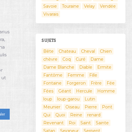
Savoie
Touraine
Velay
Vendée
Vivarais
arius
ra,
SUJETS
rna
Bête
Chateau
Cheval
Chien
lis
chèvre
Coq
Curé
Dame
Dame Blanche
Diable
Ermite
or
Fantôme
Femme
Fille
 ut
Fontaine
Forgeron
Frère
Fée
Fées
Géant
Hercule
Homme
loup
loup-garou
Lutin
Meunier
Oiseau
Pierre
Pont
ler
Qui
Quoi
Reine
renard
Revenant
Roi
Saint
Sainte
Satan
Seigneur
Serpent