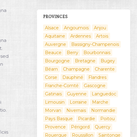
gna
PROVINCES
Alsace
Angoumois
Anjou
Aquitaine
Ardennes
Artois
gna
Auvergne
Bassigny-Champenois
t.
Beauce
Berry
Bourbonnais
 sed
Bourgogne
Bretagne
Bugey
on
Béarn
Champagne
Charente
Corse
Dauphiné
Flandres
Franche-Comté
Gascogne
Gatinais
Guyenne
Languedoc
i
Limousin
Lorraine
Marche
io.
Morvan
Nivernais
Normandie
Pays Basque
Picardie
Poitou
Provence
Périgord
Quercy
ciis
Rouergue
Roussillon
Saintonge