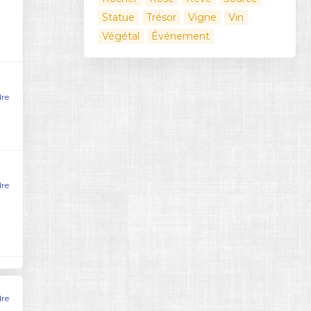
Statue
Trésor
Vigne
Vin
Végétal
Événement
dre
dre
dre