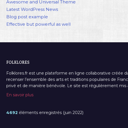
Awesome and Universal Theme
Latest WordPress News
Blog post example
Effective but powerful as well
FOLKLORES
Folklores.fr est une plateforme en ligne collaborative créée d
recenser l’ensemble des arts et traditions populaires de France
privé et de manière bénévole. Le site est régulièrement mis à 
En savoir plus
4692
éléments enregistrés (juin 2022)