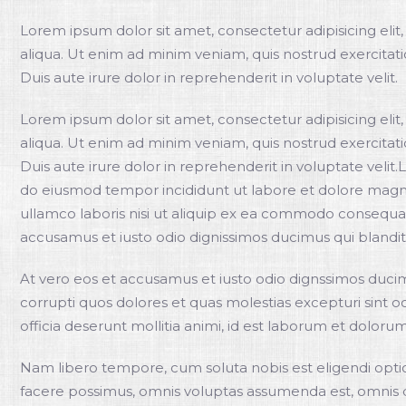
Lorem ipsum dolor sit amet, consectetur adipisicing eli
aliqua. Ut enim ad minim veniam, quis nostrud exercitat
Duis aute irure dolor in reprehenderit in voluptate velit.
Lorem ipsum dolor sit amet, consectetur adipisicing eli
aliqua. Ut enim ad minim veniam, quis nostrud exercitat
Duis aute irure dolor in reprehenderit in voluptate velit
do eiusmod tempor incididunt ut labore et dolore magna
ullamco laboris nisi ut aliquip ex ea commodo consequat.
accusamus et iusto odio dignissimos ducimus qui blandi
At vero eos et accusamus et iusto odio dignssimos ducim
corrupti quos dolores et quas molestias excepturi sint oc
officia deserunt mollitia animi, id est laborum et dolorum
Nam libero tempore, cum soluta nobis est eligendi opt
facere possimus, omnis voluptas assumenda est, omnis 