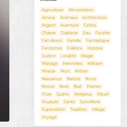
Agriculture
Alimentation
Amour
Animaux
Architecture
Argent
Aventure
Celtes
Chasse
Diablerie
Eau
Facétie
Fait-divers
Famille
Fantastique
Fantômes
Folklore
Histoire
Justice
Localité
Magie
Mariage
Merveilles
Militaire
Miracle
Mort
Métier
Naissance
Nature
Noce
Noces
Noël
Nuit
Pierres
Pluie
Quête
Religieux
Rituel
Royauté
Santé
Sorcellerie
Superstition
Tradition
Village
Voyage