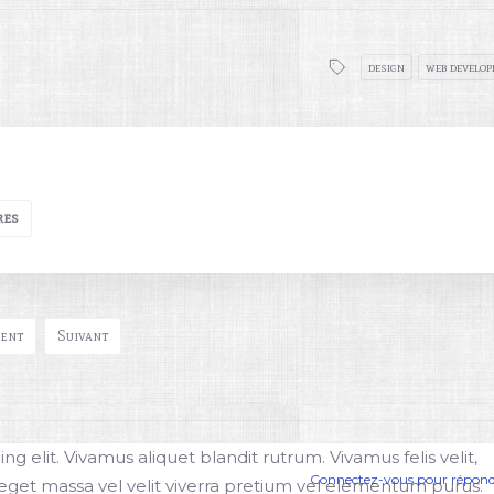
design
web develo
res
ent
Suivant
g elit. Vivamus aliquet blandit rutrum. Vivamus felis velit,
Connectez-vous pour répon
 eget massa vel velit viverra pretium vel elementum purus.