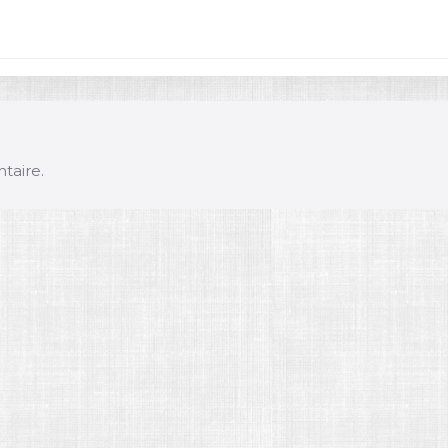
taire.