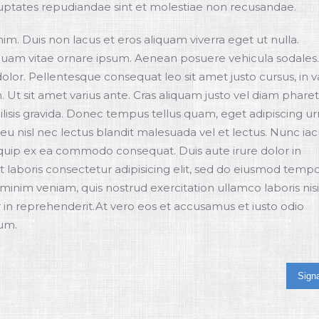
luptates repudiandae sint et molestiae non recusandae.
nim. Duis non lacus et eros aliquam viverra eget ut nulla.
 Aliquam vitae ornare ipsum. Aenean posuere vehicula sodales.
a dolor. Pellentesque consequat leo sit amet justo cursus, in v
 Ut sit amet varius ante. Cras aliquam justo vel diam pharet
cilisis gravida. Donec tempus tellus quam, eget adipiscing u
eu nisl nec lectus blandit malesuada vel et lectus. Nunc iacu
quip ex ea commodo consequat. Duis aute irure dolor in
 laboris consectetur adipisicing elit, sed do eiusmod temp
minim veniam, quis nostrud exercitation ullamco laboris nisi
 in reprehenderit.At vero eos et accusamus et iusto odio
tum.
Signa