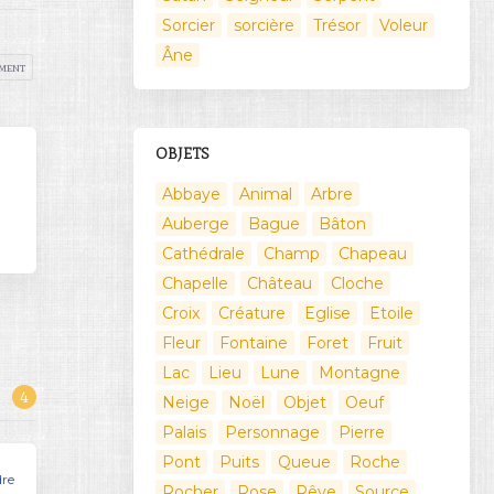
Sorcier
sorcière
Trésor
Voleur
Âne
pment
OBJETS
Abbaye
Animal
Arbre
Auberge
Bague
Bâton
Cathédrale
Champ
Chapeau
Chapelle
Château
Cloche
Croix
Créature
Eglise
Etoile
Fleur
Fontaine
Foret
Fruit
Lac
Lieu
Lune
Montagne
4
Neige
Noël
Objet
Oeuf
Palais
Personnage
Pierre
Pont
Puits
Queue
Roche
dre
Rocher
Rose
Rêve
Source