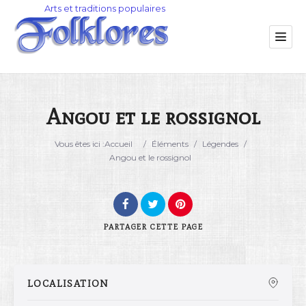
Angou et le rossignol
Catégorie
Vous êtes ici :
Accueil
/
Éléments
/
Légendes
/
Angou et le rossignol
Lieu
PARTAGER
CETTE PAGE
LOCALISATION
Rechercher